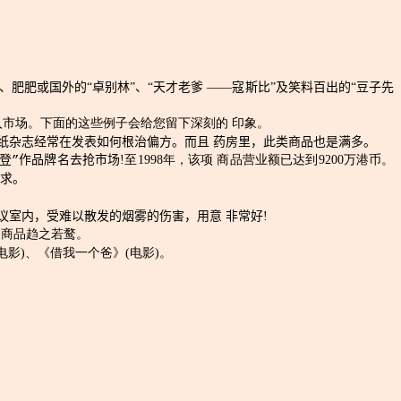
肥肥或国外的“卓别林”、“天才老爹 ——寇斯比”及笑料百出的“豆子先
入市场。下面的这些例子会给您留下深刻的 印象。
纸杂志经常在发表如何根治偏方。而且 药房里，此类商品也是满多。
登
”
作品牌名去抢市场
!至1998年，该项 商品营业额已达到9200万港币。
求。
议室内，受难以散发的烟雾的伤害，用意 非常好
!
的商品趋之若鹜。
电影)、《借我一个爸》(电影)。