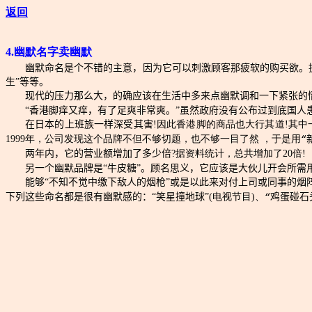
返回
4.幽默名字卖幽默
幽默命名是个不错的主意，因为它可以刺激顾客那疲软的购买欲。提及
生”等等。
现代的压力那么大，的确应该在生活中多来点幽默调和一下紧张的
“香港脚痒又痒，有了足爽非常爽。”虽然政府没有公布过到底国人
在日本的上班族一样深受其害
!因此香港脚的商品也大行其道!其中
1999年，公司发现这个品牌不但不够切题，也不够一目了然 ，于是用
“
两年内，它的营业额增加了多少倍
?据资料统计，总共增加了20倍!
另一个幽默品牌是“牛皮糖”。顾名思义，它应该是大伙儿开会所需
能够“不知不觉中缴下敌人的烟枪”或是以此来对付上司或同事的烟
下列这些命名都是很有幽默感的：“笑星撞地球”
(电视节目)、
“
鸡蛋碰石