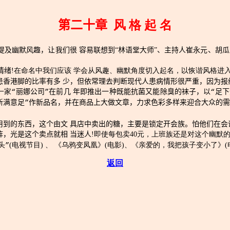
第二十章
风 格 起 名
幽默风趣，让我们很 容易联想到“林语堂大师”、主持人崔永元、胡瓜、
情绪
!在命名中我们应该 学会从风趣、幽默角度切入起名，以恢谐风格进
患香港脚的比率有多 少，但依常理去判断现代人患病情形很严重，因为报
一家
“
丽娜公司
”
在前几 年即推出一种既能抗菌又能除臭的袜子，以
“
足下
新满意足
”
作新品名，并在商品上大做文章，力求色彩多样来迎合大众的需
用到的东西，这个由文 具店中卖出的糖，主要是锁定开会族。怕他们在会
阵，光是这个卖点就相 当迷人
!即使每包卖40元，上班族还是对这个幽默
头
”
(电视节目) 、 《乌鸦变凤凰》(电影)、《亲爱的，我把孩子变小了》(
返回