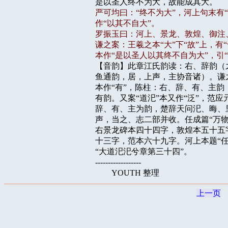
严可均曰：“终不为大”，河上句末有“
作“以其不自大”。

罗振玉曰：河上、景龙、敦煌、御注、
谦之案：王羲之本“大”下“故”上，有
本作“是以圣人以其终不自为大”，引

【音韵】此章江氏韵读：右、辞韵（
鱼通韵，居，上声，主协音诸）。谦之
本作“有”，陈柱：右、辞、有、主韵
有韵。又案“道汜”本又作“泛”，范应
辞、有、主为韵，楚辞天问汜、晦、里
声，当之、志二部并收。任成篇“万物
右景龙碑本四十四字，敦煌本五十五
十三字，范本六十九字。河上本题“任
“大道汜汜兮章第三十四”。

------------------

上一页