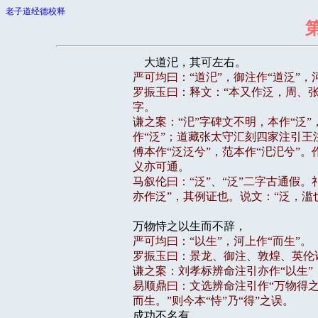
老子道经德校释
严可均曰：“道汜”，御注作“道泛”，河
罗振玉曰：释文：“本又作泛，周、张
字。

谦之案：“汜”字碑文不明，本作“泛”，
作“泛”；道藏张太守汇刻四家注引王注
傅本作“泛泛兮”，范本作“汜汜兮”。作
义亦可通。

马叙伦曰：“泛”、“泛”二字古通假。
严可均曰：“以生”，河上作“而生”。

罗振玉曰：景龙、御注、敦煌、英伦诸本
谦之案：刘孝标辨命注引亦作“以生”
易顺鼎曰：文选辨命注引作“万物得之
而生。”则今本“恃”乃“得”之误。