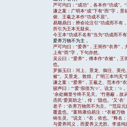
严可均曰：“成功”，各本作“功成”。“
谦之案：广明本“成”下有“而”字，景
俯、王羲之本作“功成不居”。

易顺鼎曰：辨命论注引“功成而不有，
所引为王本无疑矣。

今王本“功成不名有”当为“功成而不有
严可均曰：“爱养”，王弼作“衣养”，大
上有“而”字，下句亦然。

吴云曰：“爱养”，傅本作“衣被”，王弼
也。

罗振玉曰：河上、景龙、御注、英伦、
被”。又景龙、敦煌、广明三本均无“而
谦之案：“爱养”，王羲之、范本作“衣
骏声曰：“‘爱’假借为‘○’。说文：‘
‘余处幽篁兮终不见天。’竹善蔽，故从
烝民‘爱莫助之’，传：‘隐也。’又‘衣’
老子：‘衣养万物而不为主。’”范应元
覆盖也。”案韩康伯易注：“衣被万物
铸生灵。”说文：“衣，依也。”释名：
与爱养同义，而爱养义尤胜。李道纯曰