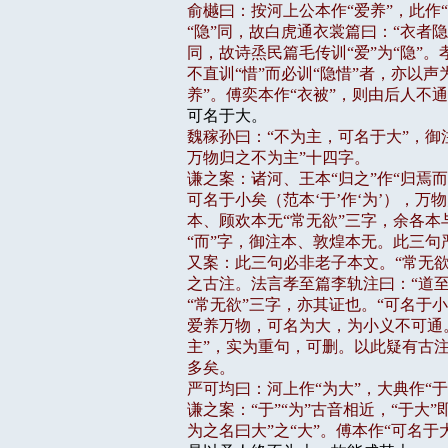
俞樾曰：按河上公本作“爱养”，此作“
“隐”同，故白虎通衣裳篇曰：“衣者隐
同，故诗烝民篇毛传训“爱”为“隐”。
不直训“惜”而必训“隐惜”者，亦以声
养”。傅奕本作“衣被”，则由后人不
魏稼孙曰：“不为主，可名于大”，御注
万物归之不为主”十四字。

谦之案：诸河、王本“归之”作“归焉而
可名于小矣（范本‘于’作‘为’），万
本、顾欢本无“常无欲”三字，余各本与
“而”字，御注本、敦煌本无。此三句
又案：此三句必非老子本文。“常无欲
之古注。法言孝至篇李轨注曰：“道至
“常无欲”三字，亦其证也。“可名于小
爱养万物，可名为大，为小义不可通。
主”，实为重句，可删。以此疑有古
多矣。

严可均曰：河上作“为大”，大典作“于
谦之案：“于”“为”古音相近，“于大”即
为之名曰大”之“大”。傅本作“可名于