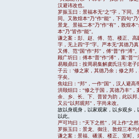
汉避讳改也。

罗振玉曰：景福本无“之”字，下同。
同。又敦煌本“乃”作“能”，下四句“乃”
景龙、景福二本“乃”作“有”，敦煌本“
本“乃”皆作“能”。

谦之案：彭、赵、傅、范、楼正、高翿亦
字，无上四“于”字。严本无“其德乃真
又傅、范“国”作“邦”，傅“普”作“溥”
顾广圻曰：傅本“普”作“溥”，案“普”“
易顺鼎曰：按周易集解虞氏注引老子曰
子云：‘修之家，其德乃余；修之邦，其
字矣。

焦竑曰：“邦”，一作“国”，汉人避高
洪颐烜曰：“修之于国，其德乃丰”，案
余、乡、长、下、普皆为韵，此以邦、
又云“以邦观邦”，字尚未改。

故以身观身，以家观家，以乡观乡，
严可均曰：“天下之然”，河上作“之然哉
罗振玉曰：景龙、御注、敦煌三本均作
谦之案：景福、磻溪、楼正、室町、柰