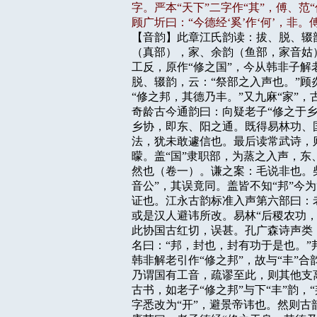
字。严本“天下”二字作“其”，傅、范“
顾广圻曰：“今德经‘奚’作‘何’，非。

【音韵】此章江氏韵读：拔、脱、辍
（真部），家、余韵（鱼部，家音姑
工反，原作“修之国”，今从韩非子解
脱、辍韵，云：“祭部之入声也。”顾
“修之邦，其德乃丰。”又九麻“家”，
奇龄古今通韵曰：向疑老子“修之于乡
乡协，即东、阳之通。既得易林功、
法，犹未敢遽信也。最后读常武诗，则“父
曚。盖“国”隶职部，为蒸之入声，东
然也（卷一）。谦之案：毛说非也。柴
音公”，其误竟同。盖皆不知“邦”今为
证也。江永古韵标准入声第六部曰：老子
或是汉人避讳所改。易林“后稷农功，富
此协国古红切，误甚。孔广森诗声类（
名曰：“邦，封也，封有功于是也。”
韩非解老引作“修之邦”，故与“丰”
乃谓国有工音，疏谬至此，则其他支
古书，如老子“修之邦”与下“丰”韵，“
字悉改为“开”，避景帝讳也。然则古