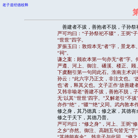
老子道经德校释
严可均曰：“子孙祭祀不辍”，王弼“子孙
“世世”四字。

罗振玉曰：敦煌本无“者”字，景龙本、
“祠”。

谦之案：顾欢本第一句亦无“者”字。傅本
严遵、河上、御注、磻溪、楼正、顾、
下虞翻引第一句同此石。淮南主术训引
孙云：“此六字乃正文，非注文也。‘故
也’者，释其义也。文子正作‘故善建者
又韩非喻老“善建不拔，善抱不脱，子
无‘以其’‘世世’四字。”又解老引“不拔”
亦作“绝”，“辍”“绝”义同。武内敦本

修之身，其乃德真；修之家，其德有
严可均曰：“修之身”，河上、王弼“修之
之乡”亦然。御注、高翿五句皆无“于”
“其德能有余”，韩非子与此同。“修之