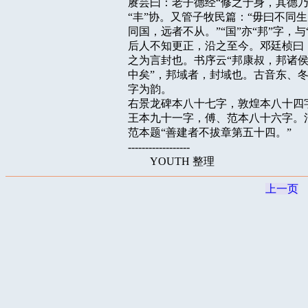
赓芸曰：老子德经“修之于身，其德乃真
“丰”协。又管子牧民篇：“毋曰不同
同国，远者不从。”“国”亦“邦”字，与
后人不知更正，沿之至今。邓廷桢曰：“
之为言封也。书序云“邦康叔，邦诸侯
中矣”，邦域者，封域也。古音东、冬、
字为韵。

右景龙碑本八十七字，敦煌本八十四
王本九十一字，傅、范本八十六字。河
范本题“善建者不拔章第五十四。”

------------------

上一页